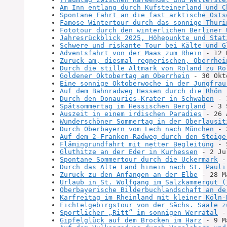
Am Inn entlang durch Kufsteinerland und C
Spontane Fahrt an die fast arktische Osts
Famose Wintertour durch das sonnige Thüri
Fototour durch den winterlichen Berliner 
Jahresrückblick 2025, Höhepunkte und Stat
Schwere und riskante Tour bei Kälte und G
Adventsfahrt von der Maas zum Rhein
 - 12 
Zurück am, diesmal regnerischen, Oberrhei
Durch die stille Altmark von Roland zu Ro
Goldener Oktobertag am Oberrhein
 - 30 Okt
Eine sonnige Oktoberwoche in der Jungfrau
Auf dem Bahnradweg Hessen durch die Rhön
 
Durch den Donauries-Krater in Schwaben
 - 
Spätsommertag im Hessischen Bergland
 - 3 
Auszeit in einem irdischen Paradies
 - 26 
Wunderschöner Sommertag in der Oberlausit
Durch Oberbayern vom Lech nach München
 - 
Auf dem 2-Franken-Radweg durch den Steige
Flämingrundfahrt mit netter Begleitung
 - 
Gluthitze an der Eder in Kurhessen
 - 2 Ju
Spontane Sommertour durch die Uckermark
 -
Durch das Alte Land hinein nach St. Pauli
Zurück zu den Anfängen an der Elbe
 - 28 M
Urlaub in St. Wolfgang im Salzkammergut (
Oberbayerische Bilderbuchlandschaft an de
Karfreitag im Rheinland mit kleiner Köln-
Fichtelgebirgstour von der Sächs. Saale z
Sportlicher „Ritt“ im sonnigen Werratal
 -
Gipfelglück auf dem Brocken im Harz
 - 9 M