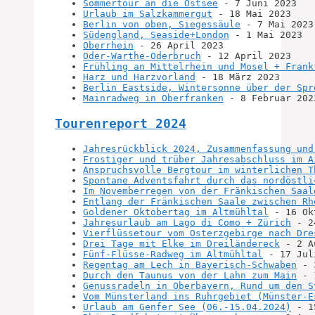
Sommertour an die Ostsee
 - 7 Juni 2023
Urlaub im Salzkammergut
 - 18 Mai 2023
Berlin von oben, Siegessäule
 - 7 Mai 2023
Südengland, Seaside+London
 - 1 Mai 2023
Oberrhein
 - 26 April 2023
Oder-Warthe-Oderbruch
 - 12 April 2023
Frühling an Mittelrhein und Mosel + Frank
Harz und Harzvorland
 - 18 März 2023
Berlin Eastside, Wintersonne über der Spr
Mainradweg in Oberfranken
 - 8 Februar 202
Tourenreport 2024
Jahresrückblick 2024, Zusammenfassung und
Frostiger und trüber Jahresabschluss im A
Anspruchsvolle Bergtour im winterlichen T
Spontane Adventsfahrt durch das nordöstli
Im Novemberregen von der Fränkischen Saal
Entlang der Fränkischen Saale zwischen Rh
Goldener Oktobertag im Altmühltal
 - 16 Ok
Jahresurlaub am Lago di Como + Zürich
 - 2
Vierflüssetour vom Osterzgebirge nach Dre
Drei Tage mit Elke im Dreiländereck
 - 2 A
Fünf-Flüsse-Radweg im Altmühltal
 - 17 Jul
Regentag am Lech in Bayerisch-Schwaben
 - 
Durch den Taunus von der Lahn zum Main
 - 
Genussradeln in Oberbayern, Rund um den S
Vom Münsterland ins Ruhrgebiet (Münster-E
Urlaub am Genfer See (06.-15.04.2024)
 - 1