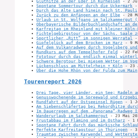
Gluthitze an der Eder in Kurhessen
 - 2 Ju
Spontane Sommertour durch die Uckermark
 -
Durch das Alte Land hinein nach St. Pauli
Zurück zu den Anfängen an der Elbe
 - 28 M
Urlaub in St. Wolfgang im Salzkammergut (
Oberbayerische Bilderbuchlandschaft an de
Karfreitag im Rheinland mit kleiner Köln-
Fichtelgebirgstour von der Sächs. Saale z
Sportlicher „Ritt“ im sonnigen Werratal
 -
Gipfelglück auf dem Brocken im Harz
 - 9 M
Auf dem Vulkanradweg durch Vogelsberg und
Rundkurs auf dem Tempelhofer Feld
 - 22 Fe
Fototour durch das endlich einmal winterl
Schwere Bergtour bei miesem Wetter im Vog
Lückenschluss am Mittelrhein + Köln
 - 23 
Über die Hohe Rhön von der Fulda zum Main
Tourenreport 2026
Drei Tage, vier Länder, ein See; Radeln a
Genusswochenende im Spreewald und Erzgebi
Rundfahrt auf der Ostseeinsel Rügen
 - 1 J
Am Siebenschläfertag bei Rekordhitze durc
Im Dauerregen auf dem „Panorama“-Radweg I
Wanderurlaub im Salzkammergut
 - 23 Mai 20
Frustabbau im Fläming und im Ostharz
 - 1 
Spontane Fahrt durch das märkische Schlau
Perfekte Karfreitagstour in Thüringen
 - 3
Traumtag zwischen Karwendel und Wetterste