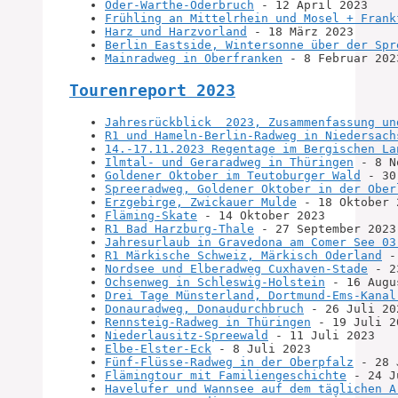
Oder-Warthe-Oderbruch
 - 12 April 2023
Frühling an Mittelrhein und Mosel + Frank
Harz und Harzvorland
 - 18 März 2023
Berlin Eastside, Wintersonne über der Spr
Mainradweg in Oberfranken
 - 8 Februar 202
Tourenreport 2023
Jahresrückblick  2023, Zusammenfassung un
R1 und Hameln-Berlin-Radweg in Niedersach
14.-17.11.2023 Regentage im Bergischen La
Ilmtal- und Geraradweg in Thüringen
 - 8 N
Goldener Oktober im Teutoburger Wald
 - 30
Spreeradweg, Goldener Oktober in der Ober
Erzgebirge, Zwickauer Mulde
 - 18 Oktober 
Fläming-Skate
 - 14 Oktober 2023
R1 Bad Harzburg-Thale
 - 27 September 2023
Jahresurlaub in Gravedona am Comer See 03
R1 Märkische Schweiz, Märkisch Oderland
 -
Nordsee und Elberadweg Cuxhaven-Stade
 - 2
Ochsenweg in Schleswig-Holstein
 - 16 Augu
Drei Tage Münsterland, Dortmund-Ems-Kanal
Donauradweg, Donaudurchbruch
 - 26 Juli 20
Rennsteig-Radweg in Thüringen
 - 19 Juli 2
Niederlausitz-Spreewald
 - 11 Juli 2023
Elbe-Elster-Eck
 - 8 Juli 2023
Fünf-Flüsse-Radweg in der Oberpfalz
 - 28 
Flämingtour mit Familiengeschichte
 - 24 J
Havelufer und Wannsee auf dem täglichen A