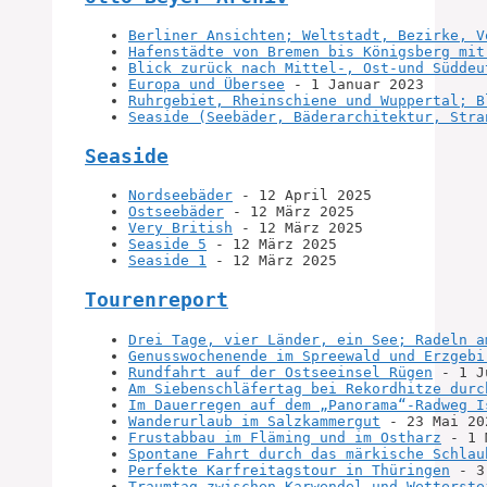
Berliner Ansichten; Weltstadt, Bezirke, V
Hafenstädte von Bremen bis Königsberg mit
Blick zurück nach Mittel-, Ost-und Süddeu
Europa und Übersee
 - 1 Januar 2023
Ruhrgebiet, Rheinschiene und Wuppertal; B
Seaside (Seebäder, Bäderarchitektur, Stra
Seaside
Nordseebäder
 - 12 April 2025
Ostseebäder
 - 12 März 2025
Very British
 - 12 März 2025
Seaside 5
 - 12 März 2025
Seaside 1
 - 12 März 2025
Tourenreport
Drei Tage, vier Länder, ein See; Radeln a
Genusswochenende im Spreewald und Erzgebi
Rundfahrt auf der Ostseeinsel Rügen
 - 1 J
Am Siebenschläfertag bei Rekordhitze durc
Im Dauerregen auf dem „Panorama“-Radweg I
Wanderurlaub im Salzkammergut
 - 23 Mai 20
Frustabbau im Fläming und im Ostharz
 - 1 
Spontane Fahrt durch das märkische Schlau
Perfekte Karfreitagstour in Thüringen
 - 3
Traumtag zwischen Karwendel und Wetterste