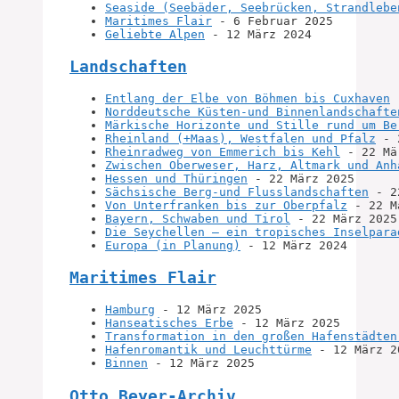
Seaside (Seebäder, Seebrücken, Strandlebe
Maritimes Flair
 - 6 Februar 2025
Geliebte Alpen
 - 12 März 2024
Landschaften
Entlang der Elbe von Böhmen bis Cuxhaven
 
Norddeutsche Küsten-und Binnenlandschafte
Märkische Horizonte und Stille rund um Be
Rheinland (+Maas), Westfalen und Pfalz
 - 
Rheinradweg von Emmerich bis Kehl
 - 22 Mä
Zwischen Oberweser, Harz, Altmark und Anh
Hessen und Thüringen
 - 22 März 2025
Sächsische Berg-und Flusslandschaften
 - 2
Von Unterfranken bis zur Oberpfalz
 - 22 M
Bayern, Schwaben und Tirol
 - 22 März 2025
Die Seychellen – ein tropisches Inselpara
Europa (in Planung)
 - 12 März 2024
Maritimes Flair
Hamburg
 - 12 März 2025
Hanseatisches Erbe
 - 12 März 2025
Transformation in den großen Hafenstädten
Hafenromantik und Leuchttürme
 - 12 März 2
Binnen
 - 12 März 2025
Otto Beyer-Archiv