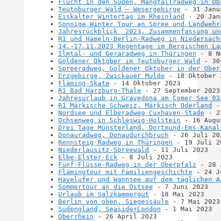
Flucht in den Süden, Mangfallradweg in Ob
Teutoburger Wald – Wesergebirge
 - 31 Janu
Eiskalter Wintertag im Rheinland
 - 20 Jan
Sonnige Winter Tour an Spree und Landwehr
Jahresrückblick  2023, Zusammenfassung un
R1 und Hameln-Berlin-Radweg in Niedersach
14.-17.11.2023 Regentage im Bergischen La
Ilmtal- und Geraradweg in Thüringen
 - 8 N
Goldener Oktober im Teutoburger Wald
 - 30
Spreeradweg, Goldener Oktober in der Ober
Erzgebirge, Zwickauer Mulde
 - 18 Oktober 
Fläming-Skate
 - 14 Oktober 2023
R1 Bad Harzburg-Thale
 - 27 September 2023
Jahresurlaub in Gravedona am Comer See 03
R1 Märkische Schweiz, Märkisch Oderland
 -
Nordsee und Elberadweg Cuxhaven-Stade
 - 2
Ochsenweg in Schleswig-Holstein
 - 16 Augu
Drei Tage Münsterland, Dortmund-Ems-Kanal
Donauradweg, Donaudurchbruch
 - 26 Juli 20
Rennsteig-Radweg in Thüringen
 - 19 Juli 2
Niederlausitz-Spreewald
 - 11 Juli 2023
Elbe-Elster-Eck
 - 8 Juli 2023
Fünf-Flüsse-Radweg in der Oberpfalz
 - 28 
Flämingtour mit Familiengeschichte
 - 24 J
Havelufer und Wannsee auf dem täglichen A
Sommertour an die Ostsee
 - 7 Juni 2023
Urlaub im Salzkammergut
 - 18 Mai 2023
Berlin von oben, Siegessäule
 - 7 Mai 2023
Südengland, Seaside+London
 - 1 Mai 2023
Oberrhein
 - 26 April 2023