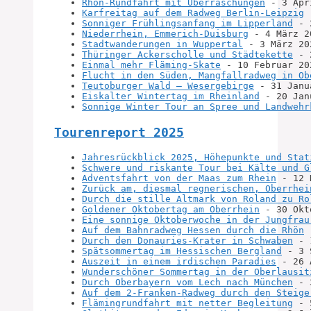
Rhön-Rundfahrt mit Überraschungen
 - 3 Apr
Karfreitag auf dem Radweg Berlin-Leipzig
 
Sonniger Frühlingsanfang im Lipperland
 - 
Niederrhein, Emmerich-Duisburg
 - 4 März 2
Stadtwanderungen in Wuppertal
 - 3 März 20
Thüringer Ackerscholle und Städtekette
 - 
Einmal mehr Fläming-Skate
 - 10 Februar 20
Flucht in den Süden, Mangfallradweg in Ob
Teutoburger Wald – Wesergebirge
 - 31 Janu
Eiskalter Wintertag im Rheinland
 - 20 Jan
Sonnige Winter Tour an Spree und Landwehr
Tourenreport 2025
Jahresrückblick 2025, Höhepunkte und Stat
Schwere und riskante Tour bei Kälte und G
Adventsfahrt von der Maas zum Rhein
 - 12 
Zurück am, diesmal regnerischen, Oberrhei
Durch die stille Altmark von Roland zu Ro
Goldener Oktobertag am Oberrhein
 - 30 Okt
Eine sonnige Oktoberwoche in der Jungfrau
Auf dem Bahnradweg Hessen durch die Rhön
 
Durch den Donauries-Krater in Schwaben
 - 
Spätsommertag im Hessischen Bergland
 - 3 
Auszeit in einem irdischen Paradies
 - 26 
Wunderschöner Sommertag in der Oberlausit
Durch Oberbayern vom Lech nach München
 - 
Auf dem 2-Franken-Radweg durch den Steige
Flämingrundfahrt mit netter Begleitung
 - 