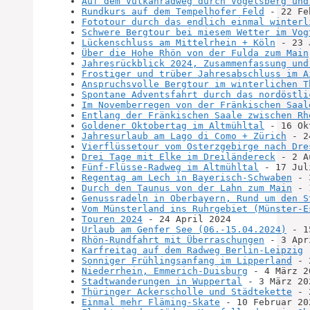
Auf dem Vulkanradweg durch Vogelsberg und
Rundkurs auf dem Tempelhofer Feld
 - 22 Fe
Fototour durch das endlich einmal winterl
Schwere Bergtour bei miesem Wetter im Vog
Lückenschluss am Mittelrhein + Köln
 - 23 
Über die Hohe Rhön von der Fulda zum Main
Jahresrückblick 2024, Zusammenfassung und
Frostiger und trüber Jahresabschluss im A
Anspruchsvolle Bergtour im winterlichen T
Spontane Adventsfahrt durch das nordöstli
Im Novemberregen von der Fränkischen Saal
Entlang der Fränkischen Saale zwischen Rh
Goldener Oktobertag im Altmühltal
 - 16 Ok
Jahresurlaub am Lago di Como + Zürich
 - 2
Vierflüssetour vom Osterzgebirge nach Dre
Drei Tage mit Elke im Dreiländereck
 - 2 A
Fünf-Flüsse-Radweg im Altmühltal
 - 17 Jul
Regentag am Lech in Bayerisch-Schwaben
 - 
Durch den Taunus von der Lahn zum Main
 - 
Genussradeln in Oberbayern, Rund um den S
Vom Münsterland ins Ruhrgebiet (Münster-E
Touren 2024
 - 24 April 2024
Urlaub am Genfer See (06.-15.04.2024)
 - 1
Rhön-Rundfahrt mit Überraschungen
 - 3 Apr
Karfreitag auf dem Radweg Berlin-Leipzig
 
Sonniger Frühlingsanfang im Lipperland
 - 
Niederrhein, Emmerich-Duisburg
 - 4 März 2
Stadtwanderungen in Wuppertal
 - 3 März 20
Thüringer Ackerscholle und Städtekette
 - 
Einmal mehr Fläming-Skate
 - 10 Februar 20