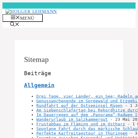
Zum
Inhalt
springen
MENÜ
Sitemap
Beiträge
Allgemein
Drei Tage, vier Länder, ein See; Radeln a
Genusswochenende im Spreewald und Erzgebi
Rundfahrt auf der Ostseeinsel Rügen
 - 1 J
Am Siebenschläfertag bei Rekordhitze durc
Im Dauerregen auf dem „Panorama“-Radweg I
Wanderurlaub im Salzkammergut
 - 23 Mai 20
Frustabbau im Fläming und im Ostharz
 - 1 
Spontane Fahrt durch das märkische Schlau
Perfekte Karfreitagstour in Thüringen
 - 3
Traumtag zwischen Karwendel und Wetterste