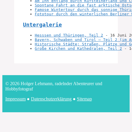
Am Inn entlang durch Kufsteinerland und C
Spontane Fahrt an die fast arktische Osts
Famose Wintertour durch das sonnige Thüri
Fototour durch den winterlichen Berliner 
Untergalerie
Hesssen und Thüringen, Teil 2
 - 16 Juni 2
Bayern, Schwaben und Tirol – Teil 2 (im A
Historische Städte; Straßen, Plätze und G
Große Kirchen und Kathedralen, Teil 2
 - 1
© 2026 Holger Lehmann, radelnder Abenteurer und
Hobbyfotograf
Impressum
●
Datenschutzerklärung
●
Sitemap