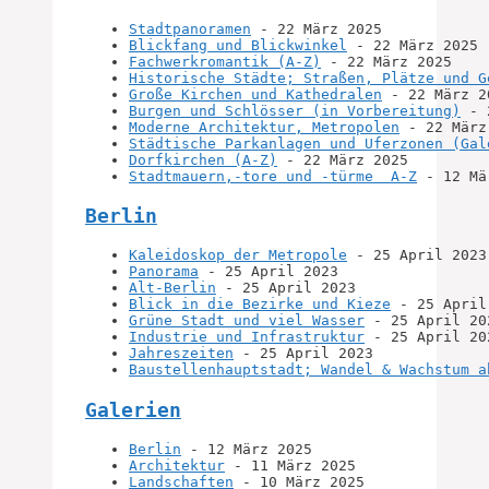
Stadtpanoramen
 - 22 März 2025
Blickfang und Blickwinkel
 - 22 März 2025
Fachwerkromantik (A-Z)
 - 22 März 2025
Historische Städte; Straßen, Plätze und G
Große Kirchen und Kathedralen
 - 22 März 2
Burgen und Schlösser (in Vorbereitung)
 - 
Moderne Architektur, Metropolen
 - 22 März
Städtische Parkanlagen und Uferzonen (Gal
Dorfkirchen (A-Z)
 - 22 März 2025
Stadtmauern,-tore und -türme  A-Z
 - 12 Mä
Berlin
Kaleidoskop der Metropole
 - 25 April 2023
Panorama
 - 25 April 2023
Alt-Berlin
 - 25 April 2023
Blick in die Bezirke und Kieze
 - 25 April
Grüne Stadt und viel Wasser
 - 25 April 20
Industrie und Infrastruktur
 - 25 April 20
Jahreszeiten
 - 25 April 2023
Baustellenhauptstadt; Wandel & Wachstum a
Galerien
Berlin
 - 12 März 2025
Architektur
 - 11 März 2025
Landschaften
 - 10 März 2025