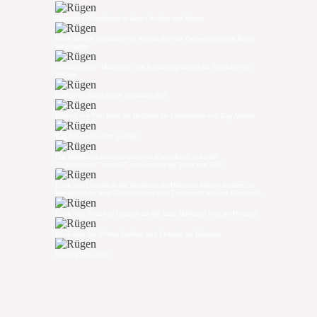
Typische Fischerhäuser in alten Ortskern von Breege
Blick von der Steilküste bei Nobbin über die Ostsee zur langen Bucht
der Schaabe
Steinzeitliches "Hünengrab" am Riesenberg unweit der Steilküste bei
Nobbin
Radlertreff direkt an der Steilküste dort
Radweg vor Vitt, links am Horizont die Leuchttürme von Kap Arkona
Kap Arkona von Vitt gesehen
Das berühmte Leuchtturmpaar von Kap Arkona, links der
"Schinkelturm" von 1827 und daneben der Turm von 1902
Blick von Dranske an der Westküste der Halbinsel Wittow hinüber zur
Nordspitze der Insel Hiddensee mit dem Leuchtturm auf dem Dornbusch
Blick vom Strand in Dranske auf die lange Halbinsel Bug am Horizont
Blick über den Wieker Bodden nach Dranske am Horizont
Radweg bei Gingst