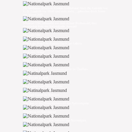
Die berühmten Wissower Klinken (weltbekannt durch das Gemälde von
C. D. Friedrich von 1918) sind nicht mehr..., gebrochen durch Sturm
und Wasser 2005
Wissower Ufer, beherrscht von dem dichten Buchenwald, dem
eigentlichen Kern des Nationalparks Jasmund
Wissower Ufer
Zurück am Strand der Piratenschlucht bei Saßnitz
Blick zum Hengst
Hengst im Fokus
Wurzeln und Steine, Dekorationsmaterial im Überfluss
Die Auswahl ist groß...
Blick zurück vom Wissower Ufer
Ständiger Kampf der Elemente
Nun oben in dem Alten Buchenwald des Nationalsparks
Wanderweg im Nationalpark
Imposante, uralte Buchen- Welterbe und Nationalpark
Was für ein hohes Dach...