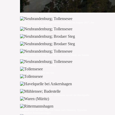
Badestelle am Wangnitzsee
Meckl. Seenplatte zw. Neubrandenburg und Waren im August 2017; Am
Tollensesee in Neubrandenburg
Logenplatz am Tollensesee
Brodaer Steg in Neubrandenburg
Seepanorama vom Brodaer Steg
Tollenseseeufer vom Steg, dort führt der Radweg direkt am Seeufer
entlang
Blick zurück nach Neubrandenburg
Blick vom Radweg über den See
Natur pur am Tollensesee
Havelquelle bei Ankershagen
Kristallklares Schwimmparadies Mühlensee unweit der Havelquelle
Zielort Waren (Müritz)
Sommer 2020 auf dem Weg von Waren nach Demmin; Typisches
Straßendorf Rittermannshagen