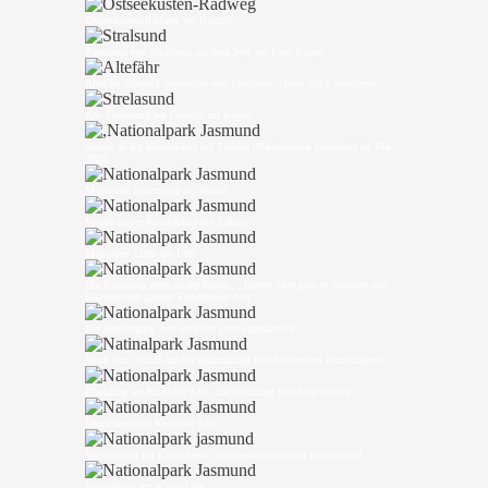
Ostseeküsten-Radweg bei Bisdorf
Panorama von Stralsund auf dem Weg zur Insel Rügen
Altefähr (Rügen), gegenüber von Stralsund, Hafen mit Fähranleger
Am Strelasund bei Glewitz auf Rügen
Strand an der Kreideküste bei Saßnitz (Nationalpark Jasmund) im Mai
2020
Mystische Stimmung am Strand
Strand an der Kreideküste bei Saßnitz
Magisches Licht am Ufer
Die Brandung zehrt an der Küste..., immer öfter gibt es Abstürze von
Bäumen und ganzen Kreidefelsen dort
Ein Spaziergang dort ist nicht ganz ungefährlich...
Blick vom Schiff auf die spaktakuläre Kreideküste des Nationalparks
Blickfang am Kollicker Ufer, die Brandung schuf ein Felstor
Leuchtfeuer am Kollicker Ufer
Wahrzeichen der Kreideküste, Stubbenkammer und Königsstuhl
Kreideküste am Kieler Ufer