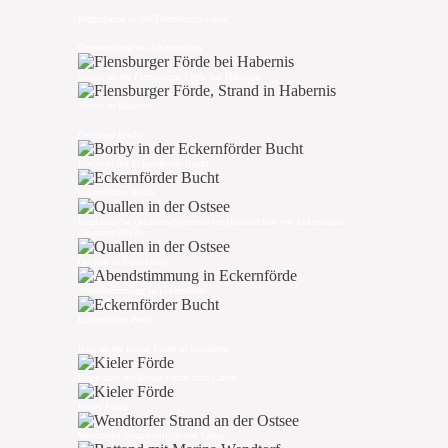
Regenpause an der Flensburger Förde
Ostseeradweg bei Johannesberg
Strand an der Flensburger Förde bei Habernis
Strand in Habernis
Geltinger Bucht
Borby in der Eckernförder Bucht
Eckernförder Bucht
Unglaubliche Quallenschwemme im Hafenbecken von Eckernförde
(Sommer 2013)
Quallen in Eckernförde
Abendstimmung in Eckernförde
Eckernförder Bucht
Rast an der Kieler Förde in Schilksee
Blick über die Kieler Förde nach Laboe
Kieler Förde
Wendtorfer Strand östlich von Laboe