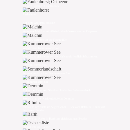
An der Ostpeene in Faulenhorst
Faulenhorst
Auf dem Weg nach Malchin
Volkspark Malchin mit Altstadt, durchflossen von der Ostpeene
Malchin, Ostpeene an der Stadtmühle
Wunderbarer Kummerower See
Hier ließ es sich selbst von der Hafenmole herrlich Schwimmen....
Hafen in Kummerow
Sommerlandschaft am Kummerower See
Blick zurück zum See
Ankunft in Demmin; Stadtkern hinter dem Schwanenteich
Peeneufer an der Kahldenbrücke in Demmin
Zurück an der Küste im August 2020, Blick vom Hafen in Ribnitz auf
den Saaler Bodden
Uferfront am Hafen in Barth am gleichnamigen Bodden
Ostseeküste am Barhoff