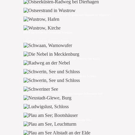
Ostseeküsten-Radweg bei Dierhagen
Typisch Fischland, Strandidylle vor reetgedeckten Häusern in Wustrow
Boddenhafen in Wustrow
Blick zur Kirche im Ostseebad Wustrow
Ländliche Idylle im Rostocker Süden
Warnowufer in Schwaan
Renaturierung an der Nebel (Nebenfluss der Warnow) bei Kölln
Radweg an der Nebel bei Bützow
Frühling am Schweriner See, Blick zum berühmten Schloss
Schweriner See mit Schloss
Blick vom Zippendorfer Strand über den riesigen Schweriner See
Am Burgsee in Neustadt-Glewe
Ludwigslust, Bassin mit Schloss
Typisch mecklenburgische Bootshäuser in Plau am See
Plau am See, Leuchtturm und Seehorizont