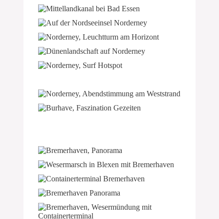
Strand am Steinhuder Meer
Mittellandkanal bei Bad Essen
Auf der Nordseeinsel Norderney
Norderney, Leuchtturm am Horizont
Dünenlandschaft auf Norderney
Norderney, Einladung zum Surfen
Norderney, Ebbe
Norderney, Abendstimmung am Weststrand
Faszination Gezeiten in Burhave (Butjadingen), die Flut kommt
Leben im Gezeitenstrom
Alltagswerk der Wattwürmer
Wesermündung, Blick von Blexen auf Bremerhaven
Wesermarsch und Deich in Blexen, Blick hinüber nach Bremerhaven
Containerterminal Bremerhaven an der Wesermündung
Bremerhaven an der Wesermündung