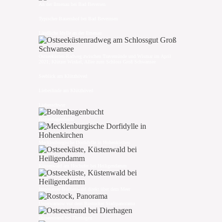
An der Ilmenau bei Bad Beversen
Typischer Bauernhof bei Bad Bevernsen
Ländliche Idylle an der Ilmenau
Ostseeküsten-Radweg zwischen Travemünde und Wismar im April
2021; Klützer Winkel, Allee zum Schloss Groß Schwansee
Seeblick am Klützhöved
Liebeslinde am Klützhöved
Liebesschwur
Boltenhagenbucht
Mecklenburgische Dorfidylle in Hohenkirchen
Küstenwald am Hochufer bei Heiligendamm
Imposanter Buchenwald direkt über dem Meer
Unterwarnow vor dem Rostocker Stadtpanorama
Ostseestrand bei Dierhagen