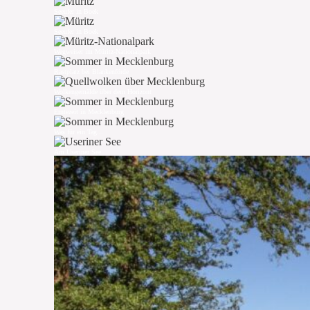
Seeufer in Boek
Seeufer in Boek
Wegweiser im Müritz-Nationalpark
Rastplatz bei Blankenförde
Wolkengemälde über dem Horizont
Erntezeit in Mecklenburg
Was für ein Tag...
Am Useriner See