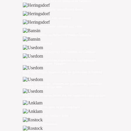
Zwischen den Relikten der ersten Heringsdorfer Seebrücke
Blick von der Heringsdorfer Seebrücke nach Bansin
"Eispilze" sind aus dem Meer gewachsen
Blick von der Heringsdorfer Seebrücke nach Osten
Gebogene Eiswellen, am Horizont die Bansiner Seebrücke
Buhnen mit Eishäubchen
Hügeliges Usedomer Hinterland bei Sallenthin mit Gothensee
Typisch für die reetgedeckten Häuser sind die, wie Orgelpfeifen
nebeneinander hängenden, Eiszapfen
Blick vom Strand in Neppermin über das Achterwasser in Richtung
Balm
Mittelteil als Relikt der, ansonsten seit 1945 zerstörten, Hubbrücke
Karnin im Eis des Stettiner Haffs
Blick von der Zecheriner Brücke über den Peenestrom zurück zur Insel
Usedom
Altstadt von Anklam hinter der gefrorenen Peene
Frostiger Blick in den Anklamer Hafen
Februar 2021 in Warnemünde