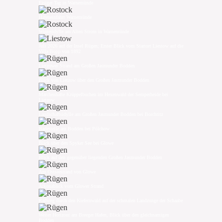
Eisiger Tag in Warnemünde
Hafeneinfahrt Warnemünde
Winteridylle am Alten Strom in Warnemünde
Juli 2026 auf der Insel Rügen; Erster Blick vom Startort Liestow auf die
Villa Bopp von 1892
Lietzower Strand am Großen Jasmunder Bodden
Blick von Lietzow über den Großen Jasmunder Bodden
Märchenhafte Krüppelbuchen im Hexenwald der Semperheide bei
Lietzow
Landschaftsidylle am Großen Jasmunder Bodden bei Borchtitz
Badestelle am Bodden bei Pölchow
Blick über den Spyker See bei Glowe
Blick auf den gegenüber liegenden Großen Jasmunder Bodden
Am Ostseestrand von Glowe
Arkonablick vom Glower Strand
Radweg durch den Kiefernwald auf der schmalen Landzunge der Schaabe
Weiter Horizont am Breeger Hafen, Blick über den gleichnamigen
Bodden