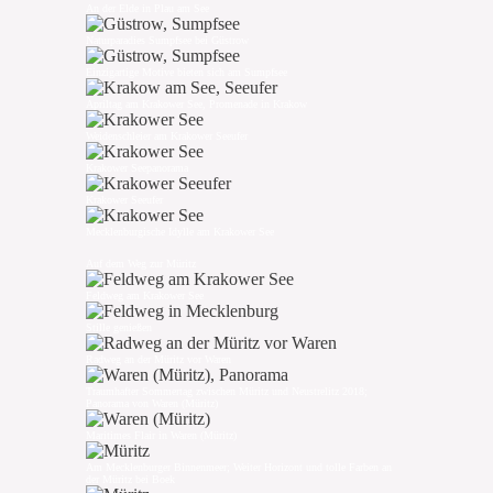
An der Elde in Plau am See
Naturparadies Sumpfsee bei Güstrow
Einzigartige Motive bieten sich am Sumpfsee
Apriltag am Krakower See, Promenade in Krakow
Weidenschleier am Krakower Seeufer
Krakower Seepanorama
Krakower Seeufer
Mecklenburgische Idylle am Krakower See
Auf dem Weg zur Müritz
Feldweg am Krakower See
Stille genießen
Radweg an der Müritz vor Waren
Traumhafter Sommertag zwischen Müritz und Neustrelitz 2018;
Panorama von Waren (Müritz)
Maritimes Flair in Waren (Müritz)
Am Mecklenburger Binnenmeer; Weiter Horizont und tolle Farben an
der Müritz bei Boek