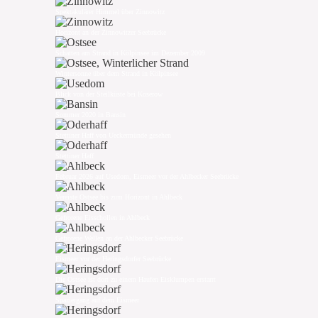
Spektakulärer Himmel über Zinnowitz
Horizont an der Zinnowitzer Seebrücke
Schatten am Strand in Kölpinsee im Dezember 2009
Wintersonne über dem Strand in Kölpinsee
Blick von der Steilküste bei Koserow
Sommer 2020 in Bansin
Stettiner Haff von Ueckermünde gesehen
Stettiner Haff
Februar 2026 auf Usedom, Eismeer vor der Ahlbecker Seebrücke
Vereiste Ostsee bis zum Horizont in Ahlbeck
Gefrorene Eisschollen in Ahlbeck
Gefrorene Wellen an der Ahlbecker Seebrücke
Eismeer vor der Heringsdorfer Seebrücke
Die Ostsee ist dort zu einem Haufen Eisklumpen erstarrt
Spaziergang auf dem Eismeer