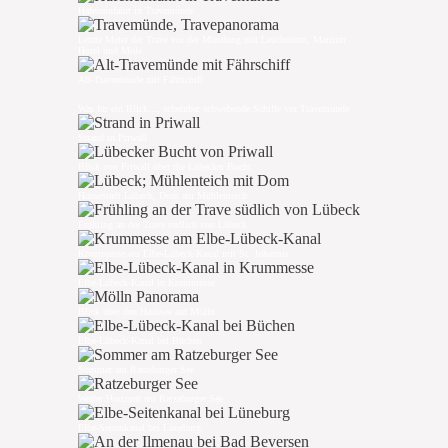
Hafeneinfahrt in Travemünde
Letzte Meter der Trave vor der Mündung mit Leuchtturm, Maritim
Hotel und Mole
Alt-Travemünde mit Fährschiff
Was für ein Blick..., scheinbar schwebende Schiffe vor Travemünde
Strand in Priwall
Blick von Priwall über die Lübecker Bucht
Hansestadt Lübeck, Dom am Mühlenteich
Frühling an der Trave südlich von Lübeck
Krummesse am Elbe-Lübeck-Kanal mit St. Johannis
Elbe-Lübeck-Kanal in Krummesse
Blick über den Haussee auf Mölln
Elbe-Lübeck-Kanal bei Büchen
Sommer am Ratzeburger See
Weiter Horizont am Ratzeburger See
Elbe-Seitenkanal bei Lüneburg