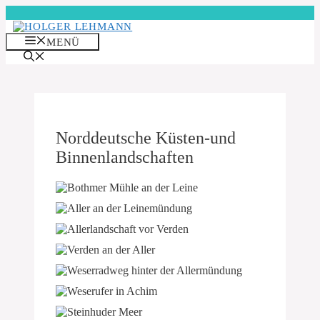
Zum
Inhalt
springen
MENÜ
Norddeutsche Küsten-und
Binnenlandschaften
Bothmer Mühle an der Leine kurz vor der Mündung in die Aller
Die Aller an der Leinemündung
Allerlandschaft vor Verden
Verden an der Aller
Weserradweg hinter der Allermündung
Weserufer in Achim