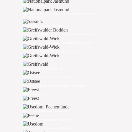
Blick von dort oben
Blick aufs Meer an den einstigen Wissower Klinken (Caspar David
Friedrich Blick)
Strandzugang in Binz auf Rügen
Oktober 2013, Blick von Wiek auf den Greifswalder Bodden
Romantisches Fischerdorf Wiek am Greifswalder Bodden
August 2022, Klappbrücke über den Ryck in Wiek
Am Ryck
Greifswalder Stadthafen am Ryck
Ostseehorizont in Lubmin bei Greifswald
Überfahrt von Freest zur Insel Usedom (Peenemünde)
Blick zurück auf Freest
Freester Hafen
Insel Usedom, Blick auf Peenemünde
Blick über den Peenestrom auf das Festland
Willkommen in Karlshagen auf Usedom