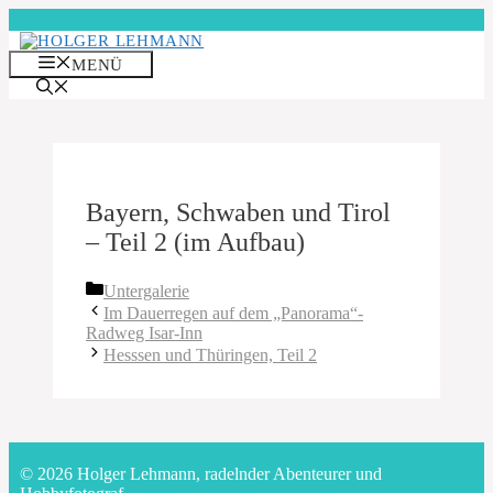
Zum
Inhalt
springen
MENÜ
Bayern, Schwaben und Tirol
– Teil 2 (im Aufbau)
Kategorien
Untergalerie
Im Dauerregen auf dem „Panorama“-
Radweg Isar-Inn
Hesssen und Thüringen, Teil 2
© 2026 Holger Lehmann, radelnder Abenteurer und