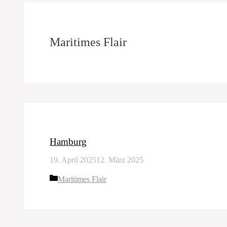
Maritimes Flair
Hamburg
19. April 2025
12. März 2025
Kategorien
Maritimes Flair