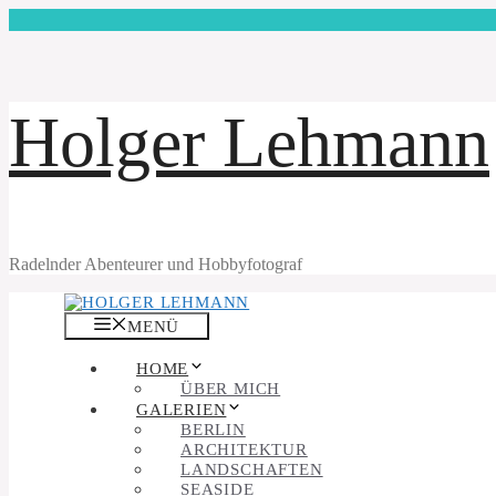
Zum
Inhalt
springen
Holger Lehmann
Radelnder Abenteurer und Hobbyfotograf
MENÜ
HOME
ÜBER MICH
GALERIEN
BERLIN
ARCHITEKTUR
LANDSCHAFTEN
SEASIDE