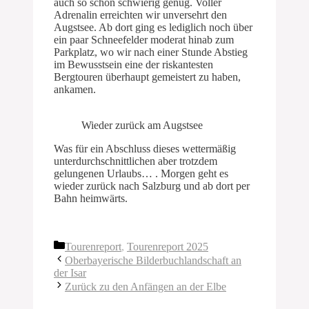
auch so schon schwierig genug. Voller
Adrenalin erreichten wir unversehrt den
Augstsee. Ab dort ging es lediglich noch über
ein paar Schneefelder moderat hinab zum
Parkplatz, wo wir nach einer Stunde Abstieg
im Bewusstsein eine der riskantesten
Bergtouren überhaupt gemeistert zu haben,
ankamen.
Wieder zurück am Augstsee
Was für ein Abschluss dieses wettermäßig
unterdurchschnittlichen aber trotzdem
gelungenen Urlaubs… . Morgen geht es
wieder zurück nach Salzburg und ab dort per
Bahn heimwärts.
Kategorien
Tourenreport
,
Tourenreport 2025
Oberbayerische Bilderbuchlandschaft an
der Isar
Zurück zu den Anfängen an der Elbe