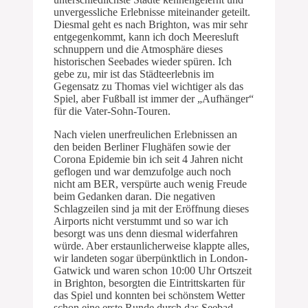
unvergessliche Erlebnisse miteinander geteilt.
Diesmal geht es nach Brighton, was mir sehr
entgegenkommt, kann ich doch Meeresluft
schnuppern und die Atmosphäre dieses
historischen Seebades wieder spüren. Ich
gebe zu, mir ist das Städteerlebnis im
Gegensatz zu Thomas viel wichtiger als das
Spiel, aber Fußball ist immer der „Aufhänger“
für die Vater-Sohn-Touren.
Nach vielen unerfreulichen Erlebnissen an
den beiden Berliner Flughäfen sowie der
Corona Epidemie bin ich seit 4 Jahren nicht
geflogen und war demzufolge auch noch
nicht am BER, verspürte auch wenig Freude
beim Gedanken daran. Die negativen
Schlagzeilen sind ja mit der Eröffnung dieses
Airports nicht verstummt und so war ich
besorgt was uns denn diesmal widerfahren
würde. Aber erstaunlicherweise klappte alles,
wir landeten sogar überpünktlich in London-
Gatwick und waren schon 10:00 Uhr Ortszeit
in Brighton, besorgten die Eintrittskarten für
das Spiel und konnten bei schönstem Wetter
schon eine erste Runde durch das Seebad