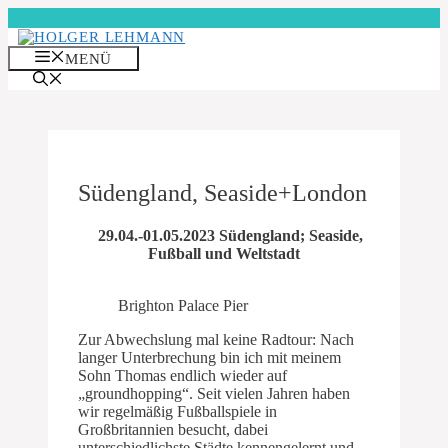
Zum
Inhalt
springen
MENÜ
Südengland, Seaside+London
29.04.-01.05.2023 Südengland; Seaside,
Fußball und Weltstadt
Brighton Palace Pier
Zur Abwechslung mal keine Radtour: Nach
langer Unterbrechung bin ich mit meinem
Sohn Thomas endlich wieder auf
„groundhopping“. Seit vielen Jahren haben
wir regelmäßig Fußballspiele in
Großbritannien besucht, dabei
unterschiedlichste Städte kennengelernt und