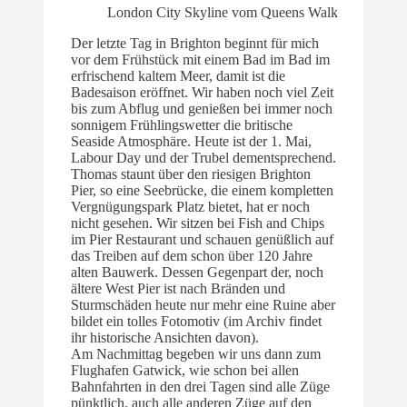
London City Skyline vom Queens Walk
Der letzte Tag in Brighton beginnt für mich
vor dem Frühstück mit einem Bad im Bad im
erfrischend kaltem Meer, damit ist die
Badesaison eröffnet. Wir haben noch viel Zeit
bis zum Abflug und genießen bei immer noch
sonnigem Frühlingswetter die britische
Seaside Atmosphäre. Heute ist der 1. Mai,
Labour Day und der Trubel dementsprechend.
Thomas staunt über den riesigen Brighton
Pier, so eine Seebrücke, die einem kompletten
Vergnügungspark Platz bietet, hat er noch
nicht gesehen. Wir sitzen bei Fish and Chips
im Pier Restaurant und schauen genüßlich auf
das Treiben auf dem schon über 120 Jahre
alten Bauwerk. Dessen Gegenpart der, noch
ältere West Pier ist nach Bränden und
Sturmschäden heute nur mehr eine Ruine aber
bildet ein tolles Fotomotiv (im Archiv findet
ihr historische Ansichten davon).
Am Nachmittag begeben wir uns dann zum
Flughafen Gatwick, wie schon bei allen
Bahnfahrten in den drei Tagen sind alle Züge
pünktlich, auch alle anderen Züge auf den