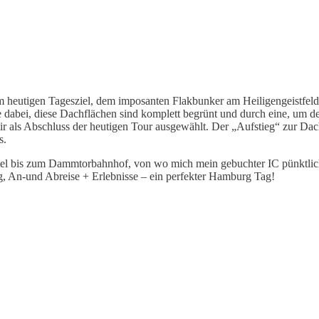
um heutigen Tagesziel, dem imposanten Flakbunker am Heiligengeistfe
dabei, diese Dachflächen sind komplett begrünt und durch eine, um d
mir als Abschluss der heutigen Tour ausgewählt. Der „Aufstieg“ zur Da
s.
rtel bis zum Dammtorbahnhof, von wo mich mein gebuchter IC pünktli
ng, An-und Abreise + Erlebnisse – ein perfekter Hamburg Tag!