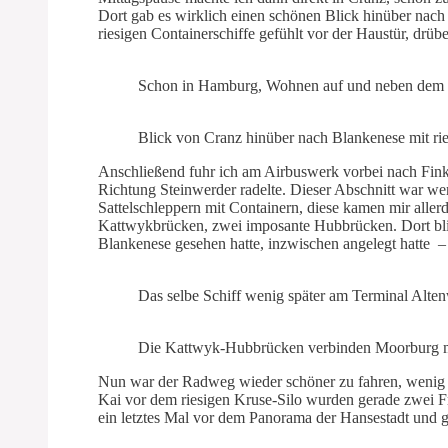
Dort gab es wirklich einen schönen Blick hinüber nach B
riesigen Containerschiffe gefühlt vor der Haustür, drü
Schon in Hamburg, Wohnen auf und neben dem E
Blick von Cranz hinüber nach Blankenese mit ri
Anschließend fuhr ich am Airbuswerk vorbei nach Fink
Richtung Steinwerder radelte. Dieser Abschnitt war wen
Sattelschleppern mit Containern, diese kamen mir alle
Kattwykbrücken, zwei imposante Hubbrücken. Dort blick
Blankenese gesehen hatte, inzwischen angelegt hatte –
Das selbe Schiff wenig später am Terminal Alt
Die Kattwyk-Hubbrücken verbinden Moorburg mi
Nun war der Radweg wieder schöner zu fahren, wenig s
Kai vor dem riesigen Kruse-Silo wurden gerade zwei Fra
ein letztes Mal vor dem Panorama der Hansestadt und g