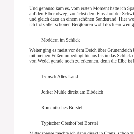
Und genauso kam es, vom ersten Moment hatte ich Spa
auf den Elberadweg, zunächst dem Flusslauf der Schwi
und gleich dazu an einem schönen Sandstrand. Hier weh
ich trotz aller schönen Bergtouren wohl doch ein wenig
Moddern im Schlick
Weiter ging es meist vor dem Deich über Grünendeich 
mit meinen Füßen unbedingt hinaus bis in das Schlick 
von Wedel gerade noch zu erkennen, denn die Elbe ist h
Typisch Altes Land
Jorker Mühle direkt am Elbdeich
Romantisches Borstel
Typischer Obsthof bei Borstel
Mittagspause machte ich dann direkt in Cranz, schon z