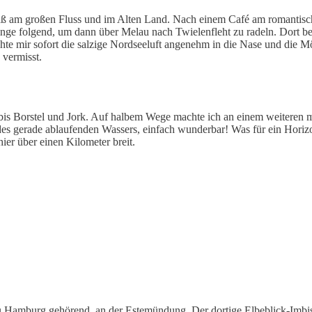
ß am großen Fluss und im Alten Land. Nach einem Café am romantisch
nge folgend, um dann über Melau nach Twielenfleht zu radeln. Dort be
te mir sofort die salzige Nordseeluft angenehm in die Nase und die M
 vermisst.
bis Borstel und Jork. Auf halbem Wege machte ich an einem weiteren m
des gerade ablaufenden Wassers, einfach wunderbar! Was für ein Horiz
ier über einen Kilometer breit.
u Hamburg gehörend, an der Estemündung. Der dortige Elbeblick-Imbiss