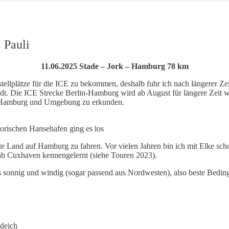
 Pauli
11.06.2025 Stade – Jork – Hamburg 78 km
ellplätze für die ICE zu bekommen, deshalb fuhr ich nach längerer Ze
adt. Die ICE Strecke Berlin-Hamburg wird ab August für längere Zeit w
l Hamburg und Umgebung zu erkunden.
storischen Hansehafen ging es los
Alte Land auf Hamburg zu fahren. Vor vielen Jahren bin ich mit Elke 
r ab Cuxhaven kennengelernt (siehe Touren 2023).
s sonnig und windig (sogar passend aus Nordwesten), also beste Beding
ndeich