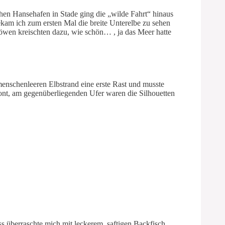
en Hansehafen in Stade ging die „wilde Fahrt“ hinaus
kam ich zum ersten Mal die breite Unterelbe zu sehen
öwen kreischten dazu, wie schön… , ja das Meer hatte
enschenleeren Elbstrand eine erste Rast und musste
ont, am gegenüberliegenden Ufer waren die Silhouetten
 überraschte mich mit leckerem, saftigen Backfisch.