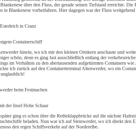
lankenese über den Fluss, der gerade seinen Tiefstand erreichte. Die Fa
ben in Blankenese vorbeifahren. Hier dagegen war der Fluss weitgehend 
stedeich in Cranz
esigem Containerschiff
enwerder hinein, wo ich mir den kleinen Ortskern anschaute und weit
iger schön, denn es ging fast ausschließlich entlang der verkehrsreic
rdings im Verhältnis zu den abertausenden aufgetürmten Containern wie 
te ich zurück auf den Containerterminal Altenwerder, wo ein Contain
 unglaublich!
enwerder beim Festmachen
t der Insel Hohe Schaar
päter ging es schon über die Retheklappbrücke auf die nächste Hafeni
chtschiffe beladen. Nun war ich auf Steinwerder, wo ich direkt den Elb
enoss den regen Schiffsverkehr auf der Norderelbe.