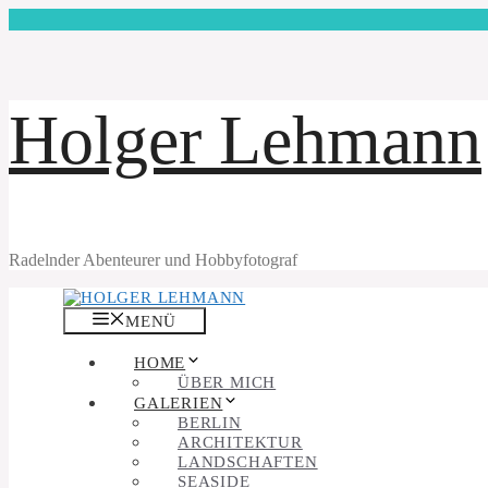
Zum
Inhalt
springen
Holger Lehmann
Radelnder Abenteurer und Hobbyfotograf
MENÜ
HOME
ÜBER MICH
GALERIEN
BERLIN
ARCHITEKTUR
LANDSCHAFTEN
SEASIDE