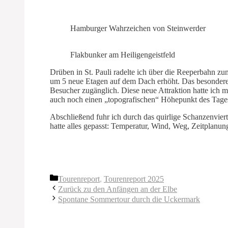
Hamburger Wahrzeichen von Steinwerder
Flakbunker am Heiligengeistfeld
Drüben in St. Pauli radelte ich über die Reeperbahn z
um 5 neue Etagen auf dem Dach erhöht. Das besondere 
Besucher zugänglich. Diese neue Attraktion hatte ich 
auch noch einen „topografischen“ Höhepunkt des Tage
Abschließend fuhr ich durch das quirlige Schanzenvie
hatte alles gepasst: Temperatur, Wind, Weg, Zeitplanu
Kategorien
Tourenreport
,
Tourenreport 2025
Zurück zu den Anfängen an der Elbe
Spontane Sommertour durch die Uckermark