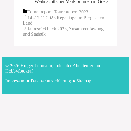
Weihnachtlicher Marktbrunnen in Goslar
Kategorien
Tourenreport
,
Tourenreport 2023
14.-17.11.2023 Regentage im Bergischen
Land
Jahresrückblick 2023, Zusammenfassung
und Statistik
© 2026 Holger Lehmann, radelnder Abenteurer und
Hobbyfotograf
Impressum
●
Datenschutzerklärung
●
Sitemap