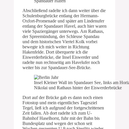
Spandauer Hafen
Abschließend radelte ich dann weiter über die
Schulenburgbrücke entlang der Hermann-
Oxfort-Promenade und später am Lindenufer
entlang der Spandauer Havel, auch hier waren
viele Spaziergänger unterwegs. Am Rathaus,
der Spreemündung, der Schleuse Spandau
und dem historischen Viertel Kolk vorbei
bewegte ich mich weiter in Richtung
Hakenfelde. Dort überquerte ich die
Eiswerderbrücke, die Insel Eiswerder und
radelte nun rechtsseitig am Havelufer noch
weiter bis zur Spandauer-See-Brücke.
Insel Kleiner Wall im Spandauer See, links am Horiz
Nikolai und Rathaus hinter der Eiswerderbrücke
Dort auf der Brücke gab es dann noch einen
Fotostop und mein eigentliches Tagesziel
Tegel, ließ ich aufgrund der fortgeschrittenen
Zeit fallen. Ab dort radelte ich zum U-
Bahnhof Haselhorst, fuhr mit der Bahn bis
Bundesplatz und wegen der schon seit
Wochen gesperrten U 9 nach Steglitz wieder