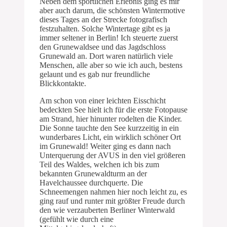
Neben dem sportlichen Erlebnis ging es mir
aber auch darum, die schönsten Wintermotive
dieses Tages an der Strecke fotografisch
festzuhalten. Solche Wintertage gibt es ja
immer seltener in Berlin! Ich steuerte zuerst
den Grunewaldsee und das Jagdschloss
Grunewald an. Dort waren natürlich viele
Menschen, alle aber so wie ich auch, bestens
gelaunt und es gab nur freundliche
Blickkontakte.
Am schon von einer leichten Eisschicht
bedeckten See hielt ich für die erste Fotopause
am Strand, hier hinunter rodelten die Kinder.
Die Sonne tauchte den See kurzzeitig in ein
wunderbares Licht, ein wirklich schöner Ort
im Grunewald! Weiter ging es dann nach
Unterquerung der AVUS in den viel größeren
Teil des Waldes, welchen ich bis zum
bekannten Grunewaldturm an der
Havelchaussee durchquerte. Die
Schneemengen nahmen hier noch leicht zu, es
ging rauf und runter mit größter Freude durch
den wie verzauberten Berliner Winterwald
(gefühlt wie durch eine