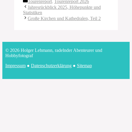
Kategorien
Tourenreport
,
Tourenreport 2026
Jahresrückblick 2025, Höhepunkte und
Statistiken
Große Kirchen und Kathedralen, Teil 2
© 2026 Holger Lehmann, radelnder Abenteurer und
Hobbyfotograf
Impressum
●
Datenschutzerklärung
●
Sitemap